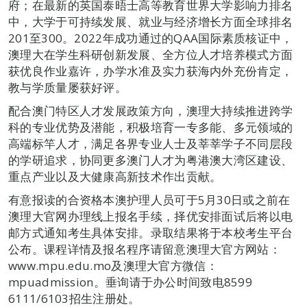
府；在最新的英国泰晤士高等教育世界大学影响力排名
中，大学于可持续发展、就业与经济增长方面全球排名
201至300。2022年成功通过的QAA国际素质核证中，
澳理大在学生科研创新发展、全方位人才培养模式方面
获优良作业嘉许，办学水准及实力获海内外充份肯定，
教与学质量屡获好评。
配合澳门特区人才发展政策方向，澳理大持续推进跨学
科的专业优势及潜能，积极培育一专多能、多元领域的
高端标竿人才，满足各界专业人士及莘莘学子不同层段
的学研追求，协同更多澳门人才为粤港澳大湾区建设、
重点产业以及大健康高新技术作出贡献。
有意报读的合资格本澳护理人员可于5月30日或之前在
澳理大官网办理线上报名手续，择优安排面试后将以电
邮方式通知考生具体安排。录取结果将于本校考生平台
公布。课程详情及报名程序请留意澳理大官方网站：
www.mpu.edu.mo及澳理大官方微信：
mpuadmission。垂询请于办公时间致电8599
6111/6103招生注册处。