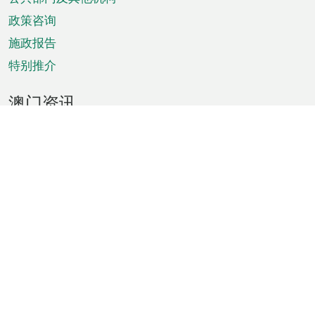
单
政策咨询
施政报告
特别推介
澳门资讯
天气
交通
公众假期
文娱康体
城市资讯
澳门便览
统计数字
公布告示