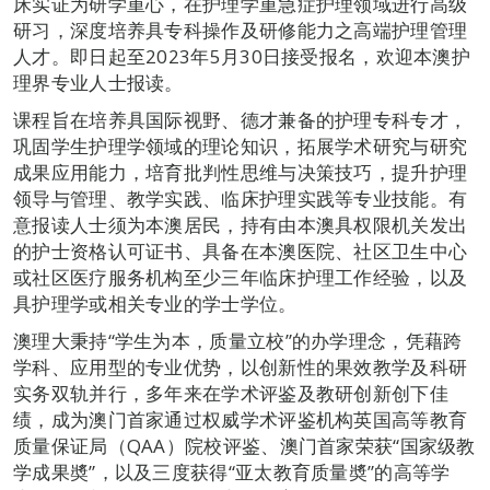
床实证为研学重心，在护理学重急症护理领域进行高级
研习，深度培养具专科操作及研修能力之高端护理管理
人才。即日起至2023年5月30日接受报名，欢迎本澳护
理界专业人士报读。
课程旨在培养具国际视野、德才兼备的护理专科专才，
巩固学生护理学领域的理论知识，拓展学术研究与研究
成果应用能力，培育批判性思维与决策技巧，提升护理
领导与管理、教学实践、临床护理实践等专业技能。有
意报读人士须为本澳居民，持有由本澳具权限机关发出
的护士资格认可证书、具备在本澳医院、社区卫生中心
或社区医疗服务机构至少三年临床护理工作经验，以及
具护理学或相关专业的学士学位。
澳理大秉持“学生为本，质量立校”的办学理念，凭藉跨
学科、应用型的专业优势，以创新性的果效教学及科研
实务双轨并行，多年来在学术评鉴及教研创新创下佳
绩，成为澳门首家通过权威学术评鉴机构英国高等教育
质量保证局（QAA）院校评鉴、澳门首家荣获“国家级教
学成果奬”，以及三度获得“亚太教育质量奬”的高等学