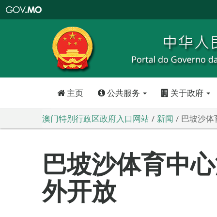
澳
门
特
别
行
政
区
政
府
入
口
网
站
主页
公共服务
关于政府
澳门特别行政区政府入口网站
新闻
巴坡沙体
巴坡沙体育中心
外开放