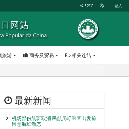
32°C
登入
澳旅游
商务及贸易
相关连结
最新新闻
机场部份航班取消 民航局吁乘客出发前
留意航班动态