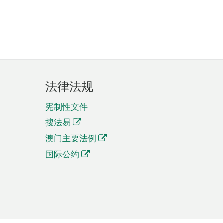
法律法规
宪制性文件
搜法易
澳门主要法例
国际公约