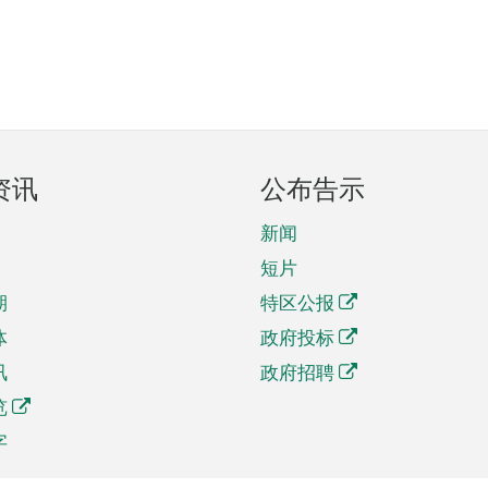
资讯
公布告示
新闻
短片
期
特区公报
体
政府投标
讯
政府招聘
览
字