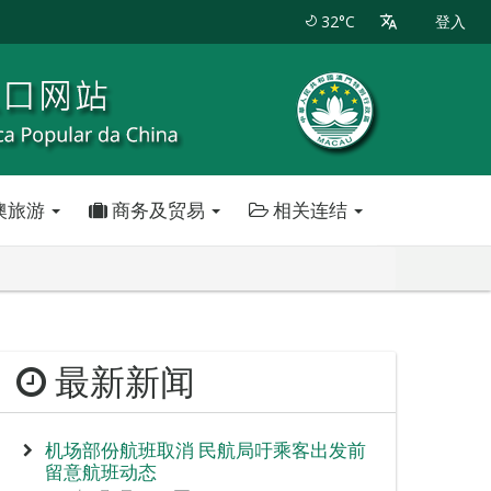
32°C
登入
澳旅游
商务及贸易
相关连结
最新新闻
机场部份航班取消 民航局吁乘客出发前
留意航班动态