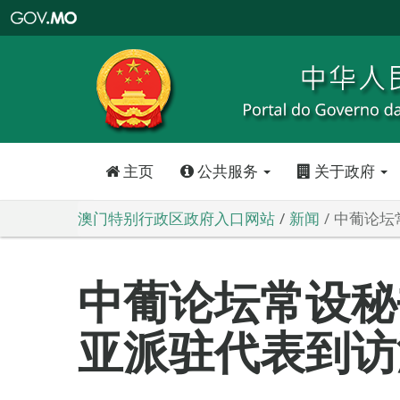
澳
门
特
别
行
政
区
政
府
入
口
网
站
主页
公共服务
关于政府
澳门特别行政区政府入口网站
新闻
中葡论坛
中葡论坛常设秘
亚派驻代表到访