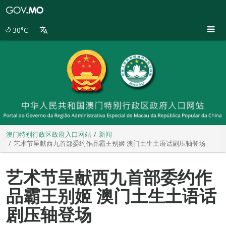
澳
门
特
30°C
别
行
政
区
政
府
入
口
网
站
澳门特别行政区政府入口网站
新闻
艺术节呈献西九首部委约作品霸王别姬 澳门土生土语话剧压轴登场
艺术节呈献西九首部委约作
品霸王别姬 澳门土生土语话
剧压轴登场