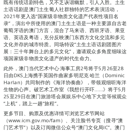
既有传统话剧特色，又不乏诙谐幽默，引人入胜。土生
土语话剧是澳门土生葡人社群独特的艺术表演活动，
2021年更入选“国家级非物质文化遗产代表性项目名
录”，演出中所使用的澳门土生土语是一种主要源自古老
葡萄牙语的澳门方言，混合了马来语、西班牙语、果亚
语、英语及粤语，充分反映澳门东西方文化交流和多元
文化并存的城市特质。同场特设“土生土语话剧团图片
展：三十年舞台上的多元文化”，邀请观众多角度细味这
项国家级非物质文化遗产的时代生命力。
此外，澳门当代艺术中心‧海事工房2号将于5月26至28
日由DKS上海携手英国作曲家多明尼克‧哈兰（Dominic
Harlan）共同制作的《海洋协奏曲》，带领观细听海洋
生物的心声。破艺术工作室《我想行开吓……》将于5月
25至29日在澳门旅游塔会展娱乐中心地下大堂等候观众
“上机”，踏上一趟“旅程”。
更多节目、购票及优惠详情可浏览艺术节网站
（www.icm.gov.mo/fam）、关注脸书专页（搜寻“澳
门艺术节”）以及订阅微信公众号“澳门文化局IC”。澳门