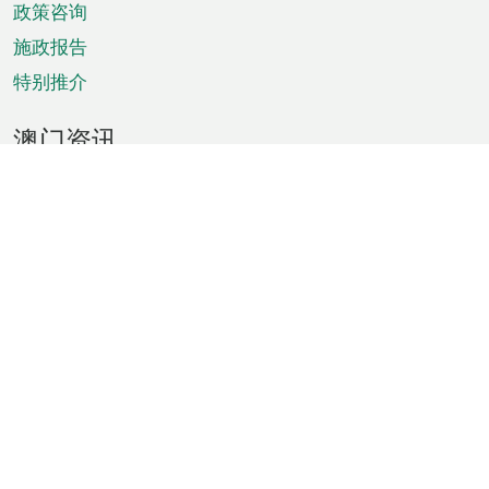
政策咨询
施政报告
特别推介
澳门资讯
天气
交通
公众假期
文娱康体
城市资讯
澳门便览
统计数字
公布告示