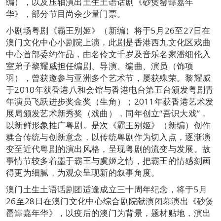
编），以及压轴演出土生土语话剧《砂煲罂罉嘉年
华》，部分节目尚余少量门票。
小剧场粤剧《霸王别姬》（新编）将于5月26至27日在
澳门文化中心小剧院上演，此剧是香港西九文化区戏曲
中心首部委约作品，由名伶文千岁及音乐名家潘细伦入
室弟子黎耀威担任编剧、导演、编曲、演员（饰项
羽），曾获邀参与亚洲多个艺术节，屡获殊荣。黎耀威
于2010年获香港八和会馆与香港电台第五台颁发粤剧青
年演员飞跃进步奖金奖（生角）；2011年获香港艺术发
展局颁发艺术新秀奖（戏曲），同年创立“吾识大戏”，
以新鲜形象推广粤剧。是次《霸王别姬》（新编）创作
糅合传统与创新意念，以传统粤剧作为切入点，逐渐演
变至近代粤剧的演出风格，呈现粤剧的流变与发展。故
事情节较多着墨于霸王与虞姬之情，把霸王的情感刻画
得更为细腻，为观众呈现新的叙事角度。
澳门土生土语话剧团适逢成立三十周年纪念，将于5月
26至28日在澳门文化中心综合剧院献演闭幕演出《砂煲
罂罉嘉年华》，以疫后的澳门为背景，题材贴地，演出