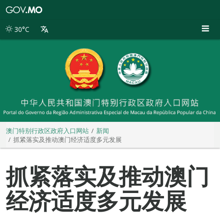
澳
门
特
30°C
别
行
政
区
政
府
入
口
网
站
澳门特别行政区政府入口网站
新闻
抓紧落实及推动澳门经济适度多元发展
抓紧落实及推动澳门
经济适度多元发展