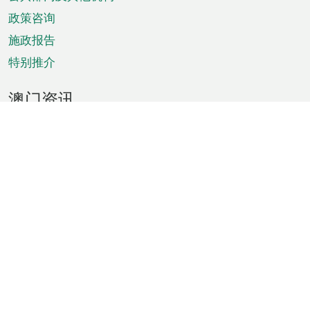
单
政策咨询
施政报告
特别推介
澳门资讯
天气
交通
公众假期
文娱康体
城市资讯
澳门便览
统计数字
公布告示