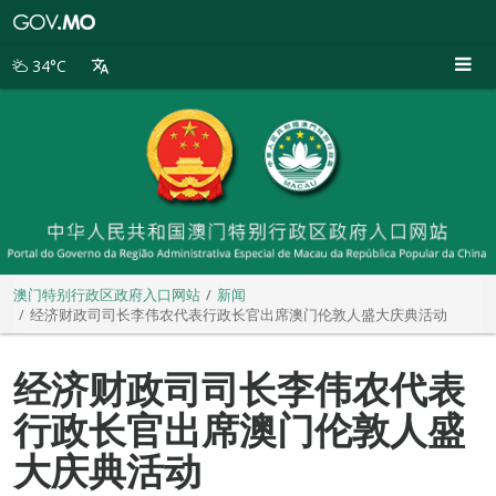
澳
门
特
34°C
别
行
政
区
政
府
入
口
网
站
澳门特别行政区政府入口网站
新闻
经济财政司司长李伟农代表行政长官出席澳门伦敦人盛大庆典活动
经济财政司司长李伟农代表
行政长官出席澳门伦敦人盛
大庆典活动