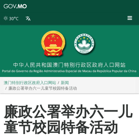
澳
门
特
30°C
别
行
政
区
政
府
入
口
网
站
澳门特别行政区政府入口网站
新闻
廉政公署举办六一儿童节校园特备活动
廉政公署举办六一儿
童节校园特备活动