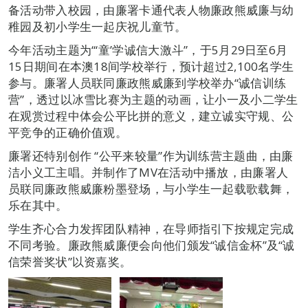
备活动带入校园，由廉署卡通代表人物廉政熊威廉与幼
稚园及初小学生一起庆祝儿童节。
今年活动主题为“‘童’学诚信大激斗”，于5月29日至6月
15日期间在本澳18间学校举行，预计超过2,100名学生
参与。廉署人员联同廉政熊威廉到学校举办“诚信训练
营”，透过以冰雪比赛为主题的动画，让小一及小二学生
在观赏过程中体会公平比拼的意义，建立诚实守规、公
平竞争的正确价值观。
廉署还特别创作 “公平来较量”作为训练营主题曲，由廉
洁小义工主唱。并制作了MV在活动中播放，由廉署人
员联同廉政熊威廉粉墨登场，与小学生一起载歌载舞，
乐在其中。
学生齐心合力发挥团队精神，在导师指引下按规定完成
不同考验。廉政熊威廉便会向他们颁发“诚信金杯”及“诚
信荣誉奖状”以资嘉奖。