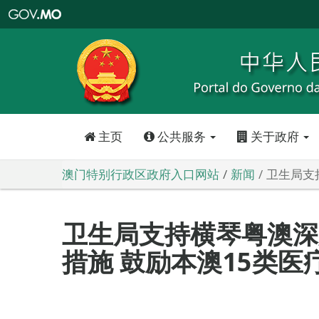
澳
门
特
别
行
政
区
政
府
入
口
网
站
主页
公共服务
关于政府
澳门特别行政区政府入口网站
新闻
卫生局支
卫生局支持横琴粤澳深
措施 鼓励本澳15类