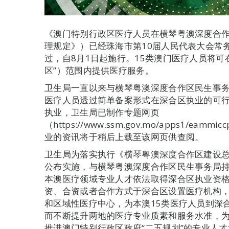
《澳门特别行政区医疗人员在横琴粤澳深度合
理规定》）已经珠海市第10届人民代表大会常务
过，自8月1日起施行。15类澳门医疗人员将可
区”）范围内提供医疗服务。
卫生局一直以来与横琴粤澳深度合作区民生事务
医疗人员透过简单备案形式在深合区执业的可行
执业，卫生局已制作专题网页
（https://www.ssm.gov.mo/apps1/eamm
业的资讯将于稍后上载至该网页供查阅。
卫生局为落实执行《横琴粤澳深度合作区建设
公布实施，与横琴粤澳深度合作区民生事务局
本澳医疗领域专业人才依法取得深合区执业资
资、合资或者合作方式于深合区设置医疗机构
和区域性医疗中心，为本澳15类医疗人员到深
而不断提升两地的医疗专业质素和服务水准，
推进澳门特别行政区政府“二五规划”的专业人