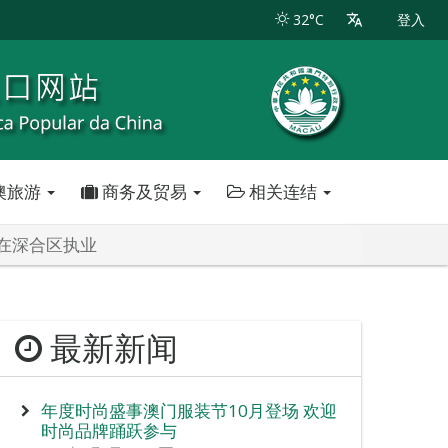
32°C
登入
澳旅游
商务及贸易
相关连结
在深合区执业
最新新闻
年度时尚盛事澳门服装节10月登场 欢迎
时尚品牌踊跃参与