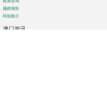
政策咨询
施政报告
特别推介
澳门资讯
天气
交通
公众假期
文娱康体
城市资讯
澳门便览
统计数字
公布告示
新闻