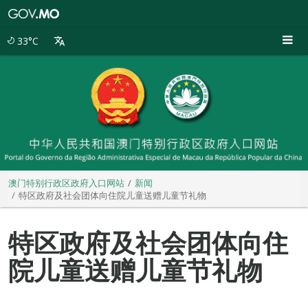
澳
门
特
33°C
别
行
政
区
政
府
入
口
网
站
澳门特别行政区政府入口网站
新闻
特区政府及社会团体向住院儿童送赠儿童节礼物
特区政府及社会团体向住
院儿童送赠儿童节礼物