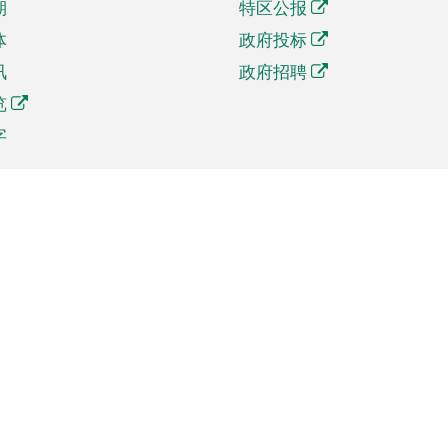
期
特区公报
体
政府投标
讯
政府招聘
览
字
及贸易
相关连结
资
手机应用程序目录
贸会展
社交媒体目录
商机和服务
专题网站目录
讯
RSS订阅目录
权
表格下载
政公职局