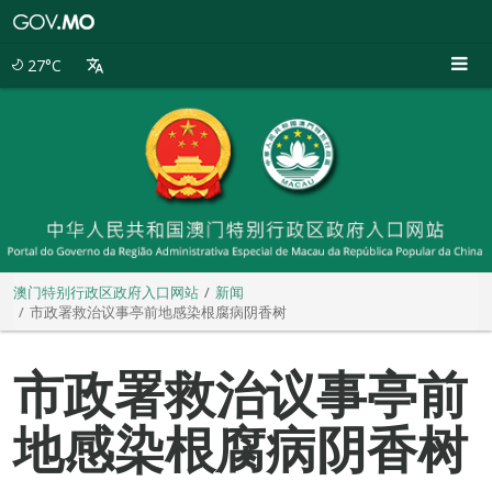
澳
门
特
27°C
别
行
政
区
政
府
入
口
网
站
澳门特别行政区政府入口网站
新闻
市政署救治议事亭前地感染根腐病阴香树
市政署救治议事亭前
地感染根腐病阴香树