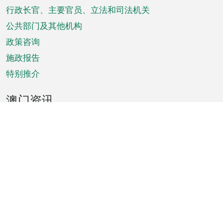
菜
行政长官、主要官员、立法和司法机关
单
公共部门及其他机构
政策咨询
施政报告
特别推介
澳门资讯
天气
交通
公众假期
文娱康体
城市资讯
澳门便览
统计数字