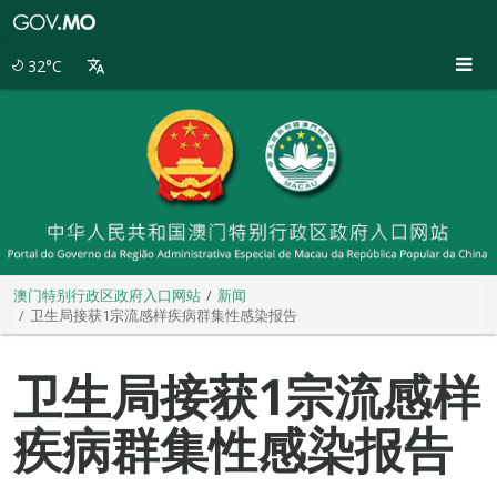
澳
门
特
32°C
别
行
政
区
政
府
入
口
网
站
澳门特别行政区政府入口网站
新闻
卫生局接获1宗流感样疾病群集性感染报告
卫生局接获1宗流感样
疾病群集性感染报告