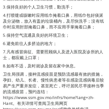
3.​保持良好的个人卫生习惯，勤洗手；
4.​打喷嚏或咳嗽时应用纸巾掩着口鼻，用纸巾包好痰涎
及分泌物，放入有盖的垃圾桶内，及尽快洗手；没有纸
巾时应用肘部掩着口鼻，而不应用手掌掩着口鼻；
5.​保持空气流通及良好的环境卫生；
6.​避免前往人多挤迫的地方；
7.​凡有感冒病征、需要照顾病人及进入医院及诊所的人
士，都应戴上口罩；
8.​如有不适，及时就诊及留在家中休息。
卫生局强调，接种流感疫苗是预防流感最有效的措施，
孕妇、幼儿、长者、慢性病患者等在感染流感病毒后较
易产生严重并发症，甚至死亡，呼吁居民尽早接种当季
的流感疫苗，预约连结：
https://www.ssm.gov.mo/infrs/home?lang=zh-
Hant。有关详情可查阅卫生局网页