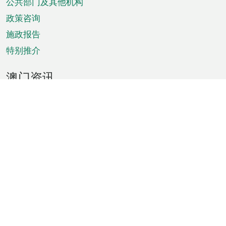
单
公共部门及其他机构
政策咨询
施政报告
特别推介
澳门资讯
天气
交通
公众假期
文娱康体
城市资讯
澳门便览
统计数字
公布告示