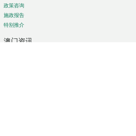
政策咨询
施政报告
特别推介
澳门资讯
天气
交通
公众假期
文娱康体
城市资讯
澳门便览
统计数字
公布告示