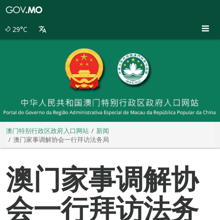
澳
门
特
29°C
别
行
政
区
政
府
入
口
网
站
澳门特别行政区政府入口网站
新闻
澳门家事调解协会一行拜访法务局
澳门家事调解协
会一行拜访法务