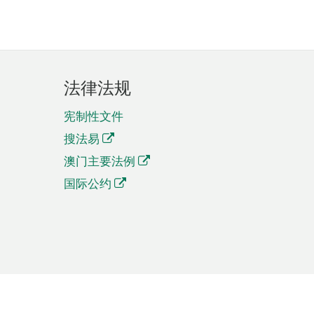
法律法规
宪制性文件
搜法易
澳门主要法例
国际公约