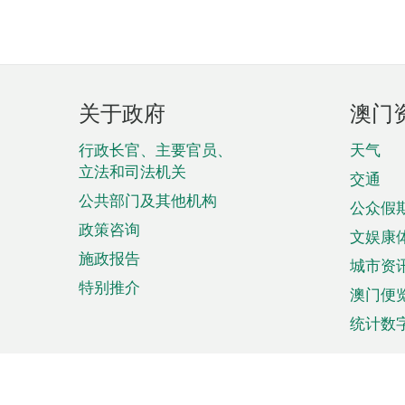
页
关于政府
澳门
脚
菜
行政长官、主要官员、
天气
立法和司法机关
单
交通
公共部门及其他机构
公众假
政策咨询
文娱康
施政报告
城市资
特别推介
澳门便
统计数
来澳旅游
商务