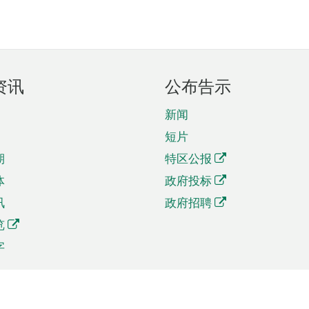
资讯
公布告示
新闻
短片
期
特区公报
体
政府投标
讯
政府招聘
览
字
及贸易
相关连结