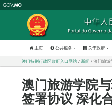
澳
门
特
别
行
政
区
政
府
入
口
网
站
主页
公共服务
关于政府
澳门特别行政区政府入口网站
新闻
澳门旅游
澳门旅游学院与
签署协议 深化