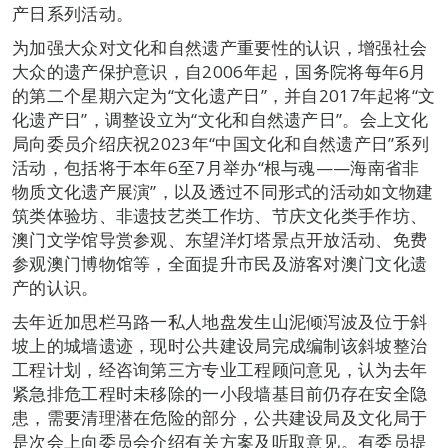
产日系列活动。
为加强大众对文化和自然遗产重要性的认识，增强社会
大众的遗产保护意识，自2006年起，国务院将每年6月
的第二个星期六定为“文化遗产日”，并自2017年起将“文
化遗产日”，调整设立为“文化和自然遗产日”。会上文化
局向委员介绍庆祝2023年“中国文化和自然遗产日”系列
活动，包括将于本年6至7月举办“根与魂——海南省非
物质文化遗产展演”，以及透过不同形式的活动如文物建
筑类体验坊、非遗技艺类工作坊、节庆文化类手作坊、
澳门文学馆导赏参观、东望洋灯塔景点开放活动、免费
参观澳门博物馆等，全面提升市民及游客对澳门文化遗
产的认识。
去年近加思栏马路一私人地盘发生山泥倾泻波及位于斜
坡上的城墙遗迹，现时公共建设局完成编制该斜坡整治
工程计划，经咨询第三方专业工程顾问意见，认为去年
紧急排危工程时未移除的一小段墙基目前仍存在安全隐
患，需要清理潜在危险的部分，公共建设局及文化局于
是次会上向委员会介绍有关方案及听取意见。有委员提