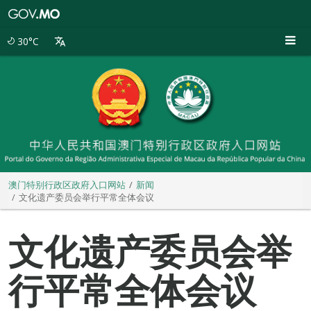
澳
门
特
30°C
别
行
政
区
政
府
入
口
网
站
澳门特别行政区政府入口网站
新闻
文化遗产委员会举行平常全体会议
文化遗产委员会举
行平常全体会议