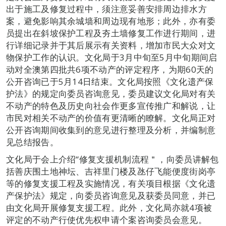
出于施工及修复过程中，须注意妥善安排周边排水方
案，避免影响其余城墙和周边现有地形；此外，亦有委
员提出在斜坡保护工程及夯土墙修复工作进行期间，进
行详细记录并于其后展示有关资料，增加市民大众对文
物保护工作的认识。文化局于3月中旬至5月中旬期间启
动对全澳第四批共6项不动产的评定程序，为期60天的
公开咨询已于5月14日结束。文化局按照《文化遗产保
护法》的规定向委员咨询意见，委员建议文化局对有关
不动产的特色及历史向社会作更多宣传推广和解说，让
市民对相关不动产的价值有更清晰的瞭解。文化局正对
公开咨询期间收集到的意见进行整理及分析，并编制意
见总结报告。
文化局于会上介绍“修复支援机制流程＂，向委员讲解包
括善庆围土地神坛、吉祥里门楼及氹仔飞能便度街岗亭
等的修复支援工程及实施情况，有关项目根据《文化遗
产保护法》规定，向委员咨询意见及获委员同意，并已
由文化局开展修复支援工程。此外，文化局亦就4项被
评定的不动产行使优先权申请个案咨询委员会意见。