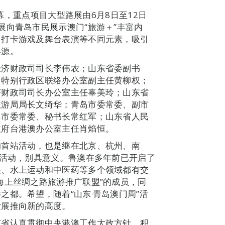
开幕，重点项目大型路展由6月8日至12日
展向青岛市民展示澳门“旅游＋”丰富内
、打卡游戏及舞台表演等不同元素，吸引
客源。
经济财政司司长李伟农；山东省委副书
门特别行政区联络办公室副主任黄柳权；
济财政司司长办公室主任辜美玲；山东省
旅游局局长文绮华；青岛市委常委、副市
岛市委常委、秘书长常红军；山东省人民
政府台港澳办公室主任肖焰恒。
的首站活动，也是继在北京、杭州、南
型活动，别具意义。鲁澳在多年前已开启了
展、水上运动和中医药等多个领域都有交
海上丝绸之路旅游推广联盟”的成员，同
都。希望，随着“山东‧青岛澳门周”活
发展推向新的高度。
东省认真贯彻中央港澳工作大政方针，积