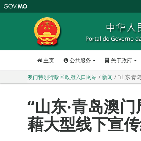
澳
门
特
别
行
政
区
政
府
入
口
网
站
主页
公共服务
关于政府
澳门特别行政区政府入口网站
新闻
“山东‧
“山东‧青岛澳门
藉大型线下宣传