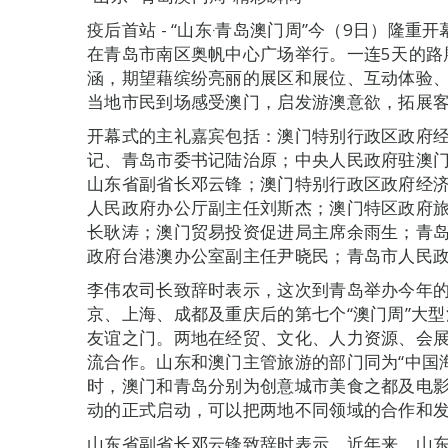
疫后首站 - “山东‧青岛澳门周”今（9日）隆重
在青岛市南区奥帆中心广场举行。一连5天的路
涵，期望藉缤纷亮丽的展区和展位、互动体验
当地市民到场感受澳门，启发游澳意欲，拓展
开幕式的主礼嘉宾包括：澳门特别行政区政府
记、青岛市委书记陆治原；中央人民政府驻澳
山东省副省长邓云锋；澳门特别行政区政府经
人民政府办公厅副主任刘斯杰；澳门特区政府
长耿涛；澳门贸易投资促进局主席余雨生；青
政府台港澳办公室副主任尹晓民；青岛市人民
李伟农司长致辞时表示，这次到青岛举办今年
京、上海、成都及重庆后的第七个“澳门周”大
友谊之门。两地在经贸、文化、人力资源、会
流合作。山东和澳门主管旅游的部门同为“中国
时，澳门和青岛分别为创意城市美食之都及电影之
动的正式启动，可以把两地不同领域的合作和
山东省副省长邓云锋致辞时表示，近年来，山