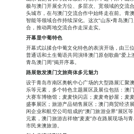
极与澳门开展全方位、多层次、宽领域的交流
头城市，在与澳门交流合作中始终走在前。青
智能等领域合作持续深化。这次“山东•青岛澳
合，推动两地交流合作走深走实。
开幕显中葡特色
开幕式以揉合中葡文化特色的表演开场，由三位澳门
普通话和土生葡语共同演绎澳门原创歌曲“爱上澳
青岛澳门周”揭开序幕。
路展散发澳门文旅商体多元魅力
设于青岛市南区奥帆中心广场的大型路展汇聚
乐等元素，多个特色主题展区及展位包括：澳
大赛车博物馆；麦麦快闪店；麦麦奇妙屋；麦
盛事展区；旅游产品销售展区；澳门商贸经济展
闲企业和航空公司组成的“澳门旅游业界”展区
元素，澳门旅游吉祥物“麦麦”亦在路展现场与
市民来澳旅游。