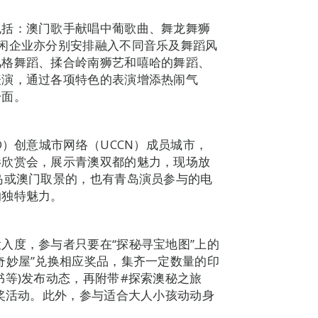
包括：澳门歌手献唱中葡歌曲、舞龙舞狮
闲企业亦分别安排融入不同音乐及舞蹈风
风格舞蹈、揉合岭南狮艺和嘻哈的舞蹈、
表演，通过各项特色的表演增添热闹气
一面。
O）创意城市网络（UCCN）成员城市，
影欣赏会，展示青澳双都的魅力，现场放
岛或澳门取景的，也有青岛演员参与的电
的独特魅力。
入度，参与者只要在“探秘寻宝地图”上的
奇妙屋”兑换相应奖品，集齐一定数量的印
书等)发布动态，再附带#探索澳秘之旅
抽奖活动。此外，参与适合大人小孩动动身