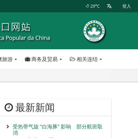
29°C
登入
澳旅游
商务及贸易
相关连结
最新新闻
受热带气旋 “白海豚” 影响 部分航班取
消