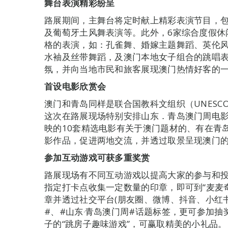
舞台表演精彩纷呈
路展期间，主舞台将定时献上精彩表演节目，
及葡萄牙土风舞表演等。此外，6家综合度假休
格的表演，如：孔雀舞、婚嫁主题舞蹈、英伦
水袖及丝带舞蹈，及澳门本地女子组合的跳唱
氛，并向当地市民和旅客展现澳门热情好客的
首设电影欣赏会
澳门和青岛同样是联合国教科文组织（UNESC
这次在路展现场特别安排山东．青岛澳门周电
映的10套精选电影有关于澳门题材的、有在青
影作品，促进两地交流，并透过取景呈现澳门
参加互动游戏可获多重奖赏
路展现场有不同互动游戏以提高大家的参与和投
指定打卡点收集一定数量的印章，即可到“麦麦
章并透过社交平台(朋友圈、微博、抖音、小红
#、#山东‧青岛澳门周#话题标签，更可参加
子的“跳房子趣味游戏”，可赢取精美的小礼品。