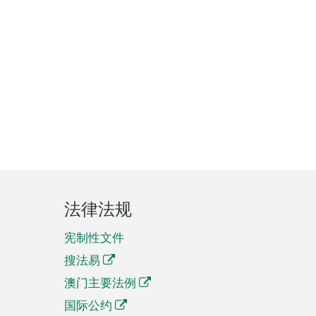
法律法规
宪制性文件
搜法易
澳门主要法例
国际公约