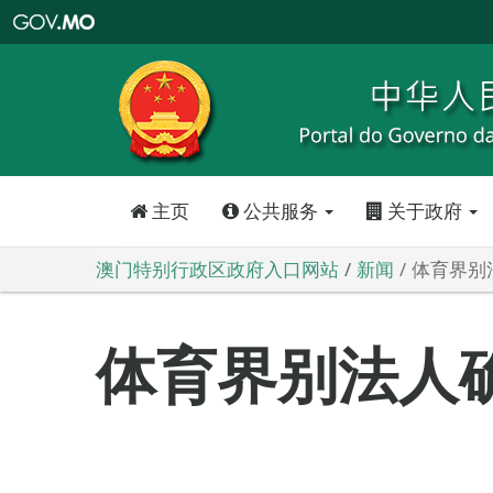
澳
门
特
别
行
政
区
政
府
入
口
网
站
主页
公共服务
关于政府
澳门特别行政区政府入口网站
新闻
体育界别
体育界别法人