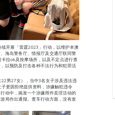
续开展「雷霆2023」行动，以维护本澳
厅、海岛警务厅、情报厅及交通厅联同警
间卡拉ok及按摩场所，以及不定点进行查
士，以预防及打击各种不法行为和犯罪活
（22男27女），当中3名女子涉及违法违
女子更因拒绝提供资料，涉嫌触犯违令
查行动中，揭发一个涉嫌用作卖淫活动的
旅游局作出通报。查车行动方面，没有发