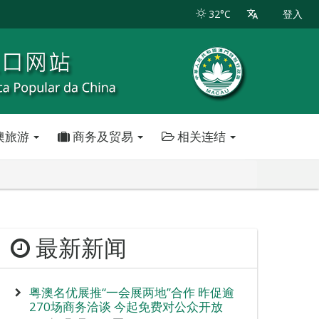
32°C
登入
澳旅游
商务及贸易
相关连结
最新新闻
粤澳名优展推“一会展两地”合作 昨促逾
270场商务洽谈 今起免费对公众开放