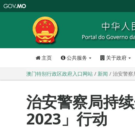
澳
门
特
别
行
政
区
政
府
入
口
网
站
主页
公共服务
关于政府
澳门特别行政区政府入口网站
新闻
治安警察
治安警察局持续
2023」行动