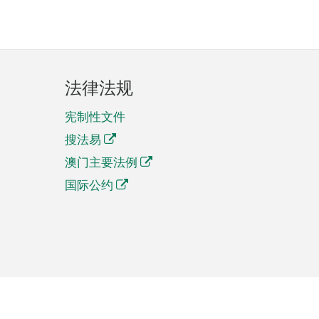
法律法规
宪制性文件
搜法易
澳门主要法例
国际公约