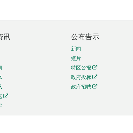
资讯
公布告示
新闻
短片
期
特区公报
体
政府投标
讯
政府招聘
览
字
及贸易
相关连结