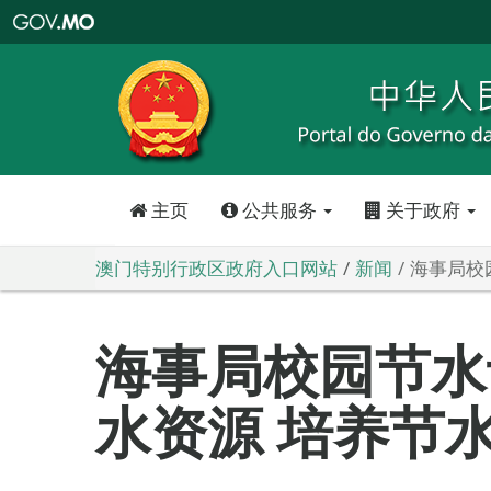
澳
门
特
别
行
政
区
政
府
入
口
网
站
主页
公共服务
关于政府
澳门特别行政区政府入口网站
新闻
海事局校
海事局校园节水
水资源 培养节