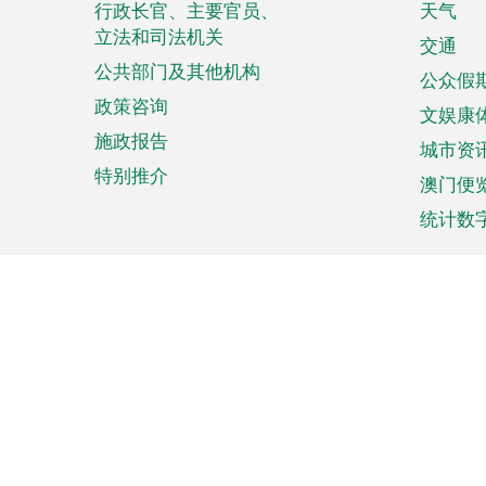
菜
行政长官、主要官员、
天气
立法和司法机关
单
交通
公共部门及其他机构
公众假
政策咨询
文娱康
施政报告
城市资
特别推介
澳门便
统计数
来澳旅游
商务
计划行程
贸易投
观光
澳门经
娱乐休闲
中小企
购物
市场资
节日盛事
知识产