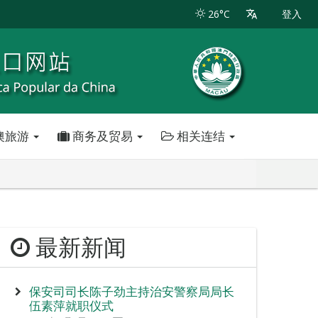
26°C
登入
澳旅游
商务及贸易
相关连结
最新新闻
保安司司长陈子劲主持治安警察局局长
伍素萍就职仪式