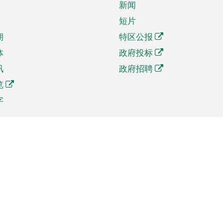
新闻
短片
期
特区公报
体
政府投标
讯
政府招聘
览
字
及贸易
相关连结
资
手机应用程序目录
贸会展
社交媒体目录
商机和服务
专题网站目录
讯
RSS订阅目录
权
表格下载