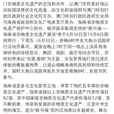
门非物质文化遗产的交流和合作，让澳门市民更好地认
识祖国深厚的文化底蕴，由文化和旅游部与澳门特别行
政区政府社会文化司主办、澳门特别行政区政府文化局
与海南省旅游和文化广电体育厅承办、海南省非物质文
化遗产保护中心协办、银河娱乐集团支持的“根与魂──
海南省非物质文化遗产展演”将于6月30日至10月8日期
间举行，下周五（6月30日）傍晚6时半在大炮台花园举
行活动开幕式，紧接在晚上7时于同一地点上演具有海
南特色的传统音乐、舞蹈、戏剧、曲艺等综合节目，并
特别带来以“光遇‧着锦”为主题，全实景秀场打造沉浸式
体验的黎族服饰秀，让观众领略海南民俗风情和传统艺
术。届时大炮台花园将延长开放至夜晚8时，欢迎市民
参与。
海南省是多元文化荟萃之地，孕育了绚烂且丰厚的非物
质文化遗产，现有省级以上非物质文化遗产代表性项目
82项，其中国家级非物质文化遗产代表性项目32项，其
不断积累、传承和发展的非物质文化遗产，正是中华文
明的瑰宝。是次“根与魂”系列活动将以专题展览、舞台