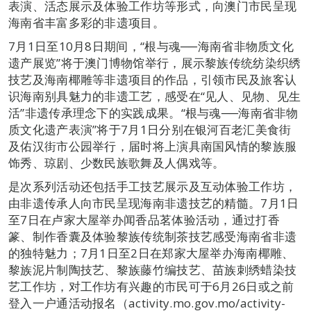
表演、活态展示及体验工作坊等形式，向澳门市民呈现
海南省丰富多彩的非遗项目。
7月1日至10月8日期间，“根与魂──海南省非物质文化
遗产展览”将于澳门博物馆举行，展示黎族传统纺染织绣
技艺及海南椰雕等非遗项目的作品，引领市民及旅客认
识海南别具魅力的非遗工艺，感受在“见人、见物、见生
活”非遗传承理念下的实践成果。“根与魂──海南省非物
质文化遗产表演”将于7月1日分别在银河百老汇美食街
及佑汉街市公园举行，届时将上演具南国风情的黎族服
饰秀、琼剧、少数民族歌舞及人偶戏等。
是次系列活动还包括手工技艺展示及互动体验工作坊，
由非遗传承人向市民呈现海南非遗技艺的精髓。7月1日
至7日在卢家大屋举办闻香品茗体验活动，通过打香
篆、制作香囊及体验黎族传统制茶技艺感受海南省非遗
的独特魅力；7月1日至2日在郑家大屋举办海南椰雕、
黎族泥片制陶技艺、黎族藤竹编技艺、苗族刺绣蜡染技
艺工作坊，对工作坊有兴趣的市民可于6月26日或之前
登入一户通活动报名（activity.mo.gov.mo/activity-