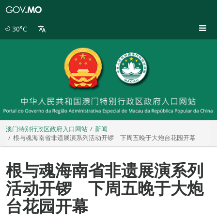
澳
门
特
30°C
别
行
政
区
政
府
入
口
网
站
澳门特别行政区政府入口网站
新闻
根与魂海南省非遗展演系列活动开锣 下周五晚于大炮台花园开幕
根与魂海南省非遗展演系列
活动开锣 下周五晚于大炮
台花园开幕