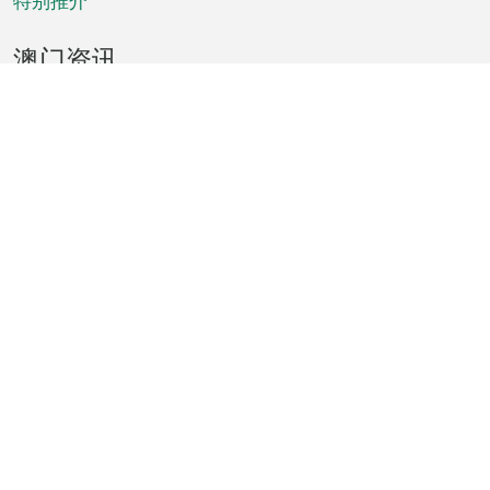
特别推介
澳门资讯
天气
交通
公众假期
文娱康体
城市资讯
澳门便览
统计数字
公布告示
新闻
短片
特区公报