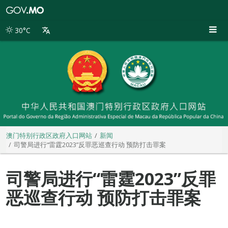
澳
门
特
30°C
别
行
政
区
政
府
入
口
网
站
澳门特别行政区政府入口网站
新闻
司警局进行“雷霆2023”反罪恶巡查行动 预防打击罪案
司警局进行“雷霆2023”反罪
恶巡查行动 预防打击罪案