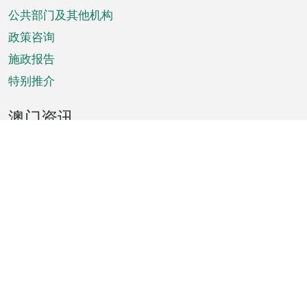
单
公共部门及其他机构
政策咨询
施政报告
特别推介
澳门资讯
天气
交通
公众假期
文娱康体
城市资讯
澳门便览
统计数字