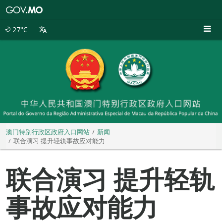
澳
门
特
27°C
别
行
政
区
政
府
入
口
网
站
澳门特别行政区政府入口网站
新闻
联合演习 提升轻轨事故应对能力
联合演习 提升轻轨
事故应对能力