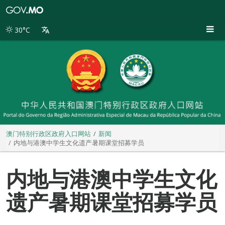
澳
门
特
30°C
别
行
政
区
政
府
入
口
网
站
澳门特别行政区政府入口网站
新闻
内地与港澳中学生文化遗产暑期课堂招募学员
内地与港澳中学生文化
遗产暑期课堂招募学员