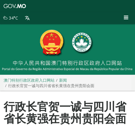
澳
门
特
34°C
别
行
政
区
政
府
入
口
网
站
澳门特别行政区政府入口网站
新闻
行政长官贺一诚与四川省省长黄强在贵州贵阳会面
行政长官贺一诚与四川省
省长黄强在贵州贵阳会面