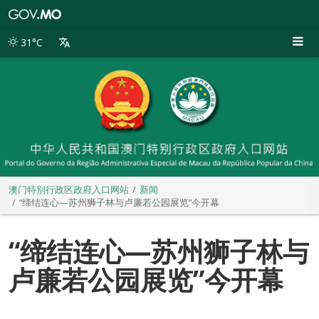
澳
门
特
31°C
别
行
政
区
政
府
入
口
网
站
澳门特别行政区政府入口网站
新闻
“缔结连心—苏州狮子林与卢廉若公园展览”今开幕
“缔结连心—苏州狮子林与
卢廉若公园展览”今开幕