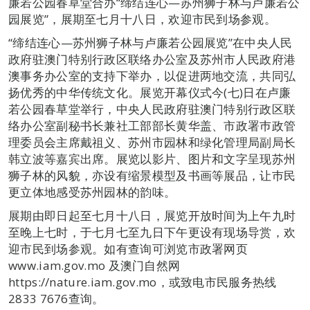
廉若公园春草堂合办“缔结连心—苏州狮子林与卢廉若公
园展览”，展期至七月十八日，欢迎市民到场参观。
“缔结连心—苏州狮子林与卢廉若公园展览”在中央人民
政府驻澳门特别行政区联络办公室及苏州市人民政府港
澳事务办公室的支持下举办，以促进两地交流，共同弘
扬优秀的中华传统文化。展览开幕仪式今(七)日在卢廉
若公园春草堂举行，中央人民政府驻澳门特别行政区联
络办公室副秘书长兼社工部部长黄华盖、市政署巿政管
理委员会主席戴祖义、苏州市园林和绿化管理局副局长
韩立波等嘉宾出席。展览以影片、图片和文字呈现苏州
狮子林的风貌，亦设有缩景模型及书画等展品，让巿民
更立体地感受苏州园林的韵味。
展期由即日起至七月十八日，展览开放时间为上午九时
至晚上七时，于七月七至九日下午更设有现场导赏，欢
迎市民到场参观。如有查询可浏览市政署网页
www.iam.gov.mo 及澳门自然网
https://nature.iam.gov.mo，或致电市民服务热线
2833 7676查询。