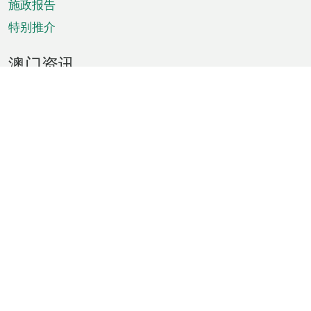
施政报告
特别推介
澳门资讯
天气
交通
公众假期
文娱康体
城市资讯
澳门便览
统计数字
公布告示
新闻