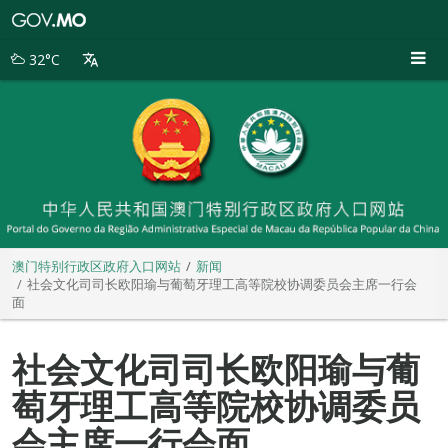
澳
门
特
32°C
别
行
政
区
政
府
入
口
网
站
澳门特别行政区政府入口网站
新闻
社会文化司司长欧阳瑜与葡萄牙理工高等院校协调委员会主席一行会
面
社会文化司司长欧阳瑜与葡
萄牙理工高等院校协调委员
会主席一行会面