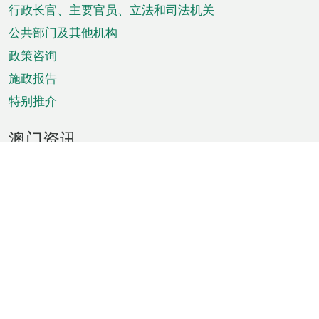
菜
行政长官、主要官员、立法和司法机关
单
公共部门及其他机构
政策咨询
施政报告
特别推介
澳门资讯
天气
交通
公众假期
文娱康体
城市资讯
澳门便览
统计数字