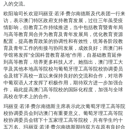
入的交流。
欧阳瑜司长欢迎玛丽亚·若泽·费尔南德斯及代表团一行来
访，表示澳门特区政府支持教育发展，过往三年虽受疫
情影响，但教育工作持续推进，当中包括教育暨青年局
与高等教育局合并为教育及青年发展局，优化教育资源
配置，提高教育政策的协调性和有效性，统筹各阶段教
育及青年工作的衔接与协同发展，成效良好；而澳门科
学馆将发挥“全国科普教育基地”作用，自基础教育延伸
到高等教育，培养更多科技人才。她指出，澳门理工大
学及其他本地高等院校与葡萄牙理工高等院校协调委员
会及辖下高校一直以来保持良好的交流和合作，对培养
中葡双语人才发挥了积极作用，期待双方进一步加强合
作，藉此提高澳门高等院校的国际化程度，加强与全球
高校在学术上的合作。
玛丽亚·若泽·费尔南德斯主席表示此次葡萄牙理工高等院
校协调委员会到访澳门有重要意义。葡萄牙理工高等院
校协调委员会辖下十五家理工高等院校，共有学生约十
五万名。玛丽亚·若泽·费尔南德斯期待双方在原有良好合