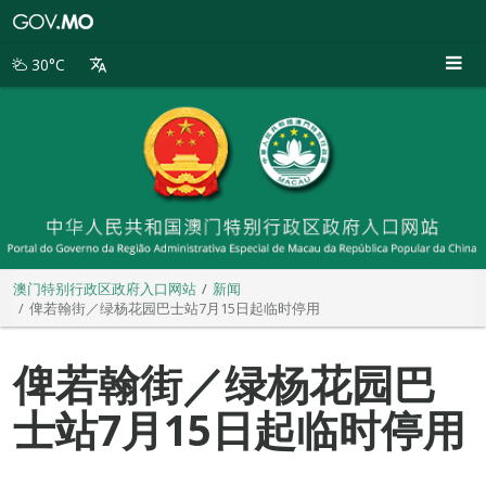
澳
门
特
30°C
别
行
政
区
政
府
入
口
网
站
澳门特别行政区政府入口网站
新闻
俾若翰街／绿杨花园巴士站7月15日起临时停用
俾若翰街／绿杨花园巴
士站7月15日起临时停用