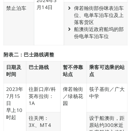
2024年3
月14日
禁止泊车
俾若翰街部份咪表泊车
位、电单车泊车位及上
落客货区
船澳街近政府船坞的部
份电单车泊车位
附表二
：
巴士路线调整
日期及
巴士路线
暂不停靠
乘客可选乘的站
时间
站点
点
2023年
往新口岸/科
俾若翰街
筷子基街／广大
7月15
英布拉街：
／绿杨花
中学
日
1A
园
早上10
时起
往关闸：
设于船澳街，距
3X、MT4
原站约300米近