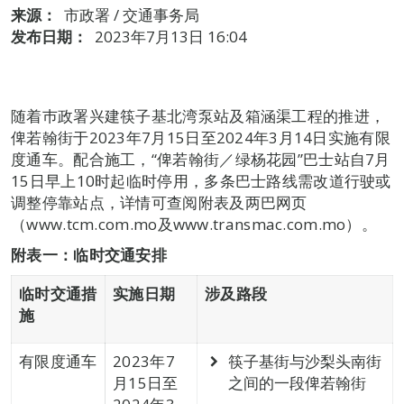
来源：
市政署 / 交通事务局
发布日期：
2023年7月13日 16:04
随着巿政署兴建筷子基北湾泵站及箱涵渠工程的推进，
俾若翰街于2023年7月15日至2024年3月14日实施有限
度通车。配合施工，“俾若翰街／绿杨花园”巴士站自7月
15日早上10时起临时停用，多条巴士路线需改道行驶或
调整停靠站点，详情可查阅附表及两巴网页
（www.tcm.com.mo及www.transmac.com.mo）。
附表一
：
临时交通安排
临时交通措
实施日期
涉及路段
施
有限度通车
2023年7
筷子基街与沙梨头南街
月15日至
之间的一段俾若翰街