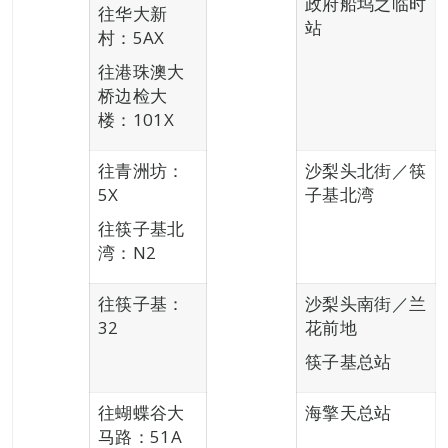
政府船坞之临时
往华大新
站
村：5AX
往港珠澳大
桥边检大
楼：101X
往青洲坊：
沙梨头北街／筷
5X
子基北湾
往筷子基北
湾：N2
往筷子基：
沙梨头南街／兰
32
花前地
筷子基总站
往蝴蝶谷大
海擎天总站
马路：51A