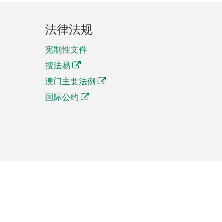
法律法规
宪制性文件
搜法易
澳门主要法例
国际公约