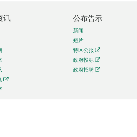
资讯
公布告示
新闻
短片
期
特区公报
体
政府投标
讯
政府招聘
览
字
及贸易
相关连结
资
手机应用程序目录
贸会展
社交媒体目录