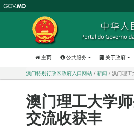
澳
门
特
别
行
政
区
政
府
入
口
网
站
主页
公共服务
关于政府
澳门特别行政区政府入口网站
新闻
澳门理工
澳门理工大学师
交流收获丰