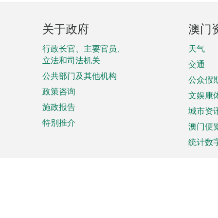
页
关于政府
澳门
脚
菜
行政长官、主要官员、
天气
立法和司法机关
单
交通
公共部门及其他机构
公众假
政策咨询
文娱康
施政报告
城市资
特别推介
澳门便
统计数
来澳旅游
商务
计划行程
贸易投
观光
澳门经