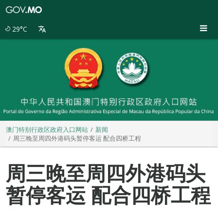
澳
门
特
29°C
别
行
政
区
政
府
入
口
网
站
澳门特别行政区政府入口网站
新闻
周三晚至周四外港码头暂停客运 配合四桥工程
周三晚至周四外港码头
暂停客运 配合四桥工程