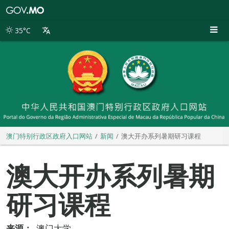
澳
门
特
35°C
别
行
政
区
政
府
入
口
网
站
澳门特别行政区政府入口网站
新闻
澳大开办系列暑期研习课程
澳大开办系列暑期
研习课程
来源：
澳门大学