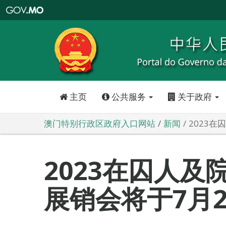
澳
门
特
别
行
政
区
政
府
入
口
网
站
主页
公共服务
关于政府
澳门特别行政区政府入口网站
新闻
2023
2023在囚人及
展销会将于7月