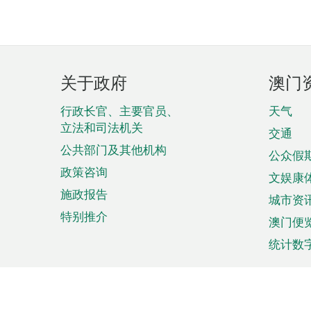
页
关于政府
澳门
脚
菜
行政长官、主要官员、
天气
立法和司法机关
单
交通
公共部门及其他机构
公众假
政策咨询
文娱康
施政报告
城市资
特别推介
澳门便
统计数
来澳旅游
商务
计划行程
贸易投