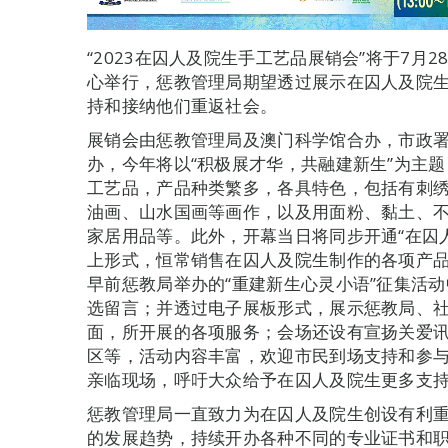
“2023在囚人及院生手工艺品展销会”将于7月
心举行，惩教管理局期望透过展示在囚人及院
持和接纳他们重返社会。
展销会由惩教管理局及澳门科学馆合办，市政
办，今年将以“积极展才华，共融建新生”为主
工艺品，产品种类繁多，各具特色，包括有刺
油画、山水国画等画作，以及用面粉、黏土、
家居用品等。此外，开幕当日将同步开通“在囚
上形式，恒常销售在囚人及院生制作的各项产
早前惩教局举办的“重建新生心灵小语”征集活
选留言；并透过电子展板形式，展示惩教局、
面，所开展的各项服务；会场还设有宣扬关爱讯
区等，活动内容丰富，欢迎市民到场支持和参与
亲临现场，呼吁大众给予在囚人及院生更多支
惩教管理局一直致力为在囚人及院生创设有利
的发展趋势，持续开办各种不同的专业证书和