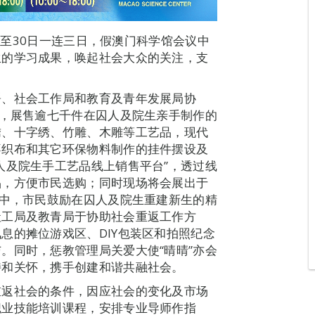
28至30日一连三日，假澳门科学馆会议中
生的学习成果，唤起社会大众的关注，支
署、社会工作局和教育及青年发展局协
题，展售逾七千件在囚人及院生亲手制作的
绣、十字绣、竹雕、木雕等工艺品，现代
不织布和其它环保物料制作的挂件摆设及
人及院生手工艺品线上销售平台”，透过线
品，方便市民选购；同时现场将会展出于
动中，市民鼓励在囚人及院生重建新生的精
社工局及教青局于协助社会重返工作方
息的摊位游戏区、DIY包装区和拍照纪念
。同时，惩教管理局关爱大使“晴晴”亦会
持和关怀，携手创建和谐共融社会。
重返社会的条件，因应社会的变化及市场
职业技能培训课程，安排专业导师作指