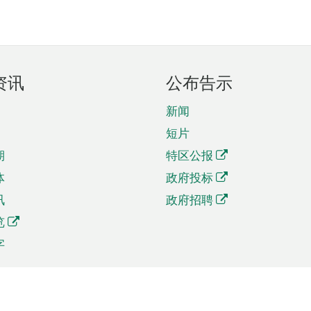
资讯
公布告示
新闻
短片
期
特区公报
体
政府投标
讯
政府招聘
览
字
及贸易
相关连结
资
手机应用程序目录