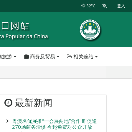
32°C
登入
澳旅游
商务及贸易
相关连结
最新新闻
粤澳名优展推“一会展两地”合作 昨促逾
270场商务洽谈 今起免费对公众开放