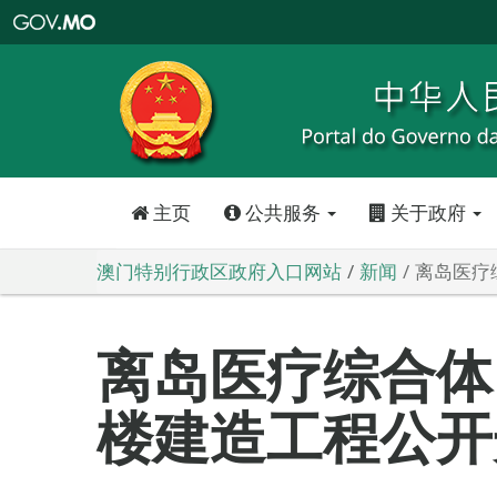
澳
门
特
别
行
政
区
政
府
入
口
网
站
主页
公共服务
关于政府
澳门特别行政区政府入口网站
新闻
离岛医疗
离岛医疗综合体 
楼建造工程公开