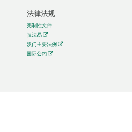
法律法规
宪制性文件
搜法易
澳门主要法例
国际公约