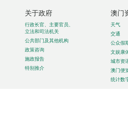
页
关于政府
澳门
脚
菜
行政长官、主要官员、
天气
立法和司法机关
单
交通
公共部门及其他机构
公众假
政策咨询
文娱康
施政报告
城市资
特别推介
澳门便
统计数
来澳旅游
商务
计划行程
贸易投
观光
澳门经
娱乐休闲
中小企