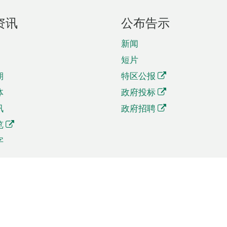
资讯
公布告示
新闻
短片
期
特区公报
体
政府投标
讯
政府招聘
览
字
及贸易
相关连结
资
手机应用程序目录
贸会展
社交媒体目录
商机和服务
专题网站目录