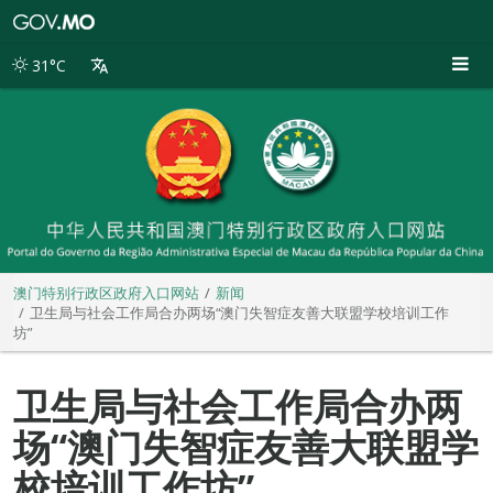
澳
门
特
31°C
别
行
政
区
政
府
入
口
网
站
澳门特别行政区政府入口网站
新闻
卫生局与社会工作局合办两场“澳门失智症友善大联盟学校培训工作
坊”
卫生局与社会工作局合办两
场“澳门失智症友善大联盟学
校培训工作坊”