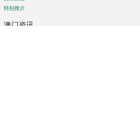
特别推介
澳门资讯
天气
交通
公众假期
文娱康体
城市资讯
澳门便览
统计数字
公布告示
新闻
短片