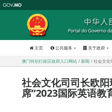
澳
门
特
别
行
政
区
政
府
入
口
网
站
主页
公共服务
关于政府
澳门特别行政区政府入口网站
新闻
社会文化
社会文化司司长欧阳
席”2023国际英语