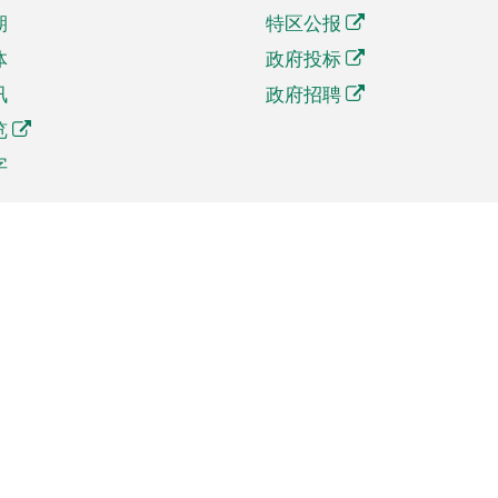
期
特区公报
体
政府投标
讯
政府招聘
览
字
及贸易
相关连结
资
手机应用程序目录
贸会展
社交媒体目录
商机和服务
专题网站目录
讯
RSS订阅目录
权
表格下载