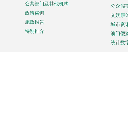
公共部门及其他机构
公众假
政策咨询
文娱康
施政报告
城市资
特别推介
澳门便
统计数
来澳旅游
商务
计划行程
贸易投
观光
澳门经
娱乐休闲
中小企
购物
市场资
节日盛事
知识产
网
网
页