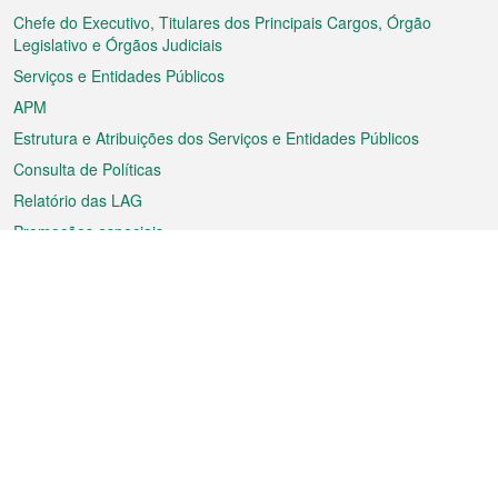
rodapé
Chefe do Executivo, Titulares dos Principais Cargos, Órgão
Legislativo e Órgãos Judiciais
Serviços e Entidades Públicos
APM
Estrutura e Atribuições dos Serviços e Entidades Públicos
Consulta de Políticas
Relatório das LAG
Promoções especiais
Sobre a RAEM
Tempo
Transporte
Feriados
Cultura e lazer
Informação de Macau
Ficheiro sobre Macau