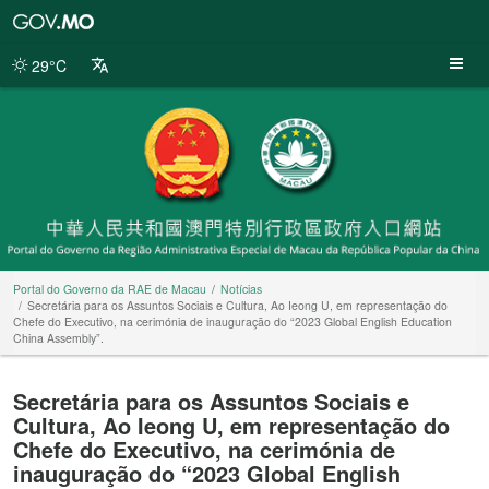
Portal
do
Governo
29°C
da
RAE
de
Macau
Portal do Governo da RAE de Macau
Notícias
Secretária para os Assuntos Sociais e Cultura, Ao Ieong U, em representação do
Chefe do Executivo, na cerimónia de inauguração do “2023 Global English Education
China Assembly”.
Secretária para os Assuntos Sociais e
Cultura, Ao Ieong U, em representação do
Chefe do Executivo, na cerimónia de
inauguração do “2023 Global English