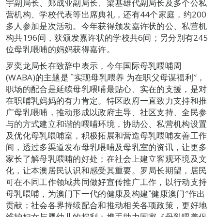
宇副局长、郑成业副局长、梁基雄代副局长及多个公私
营机构、学校代表等出席典礼，还有44个家庭，约200
多人参加是次活动。今年获得颁发嘉许状的公、私营机
构共196间，获颁发嘉许状的学校共6间；另分别有245
位母乳喂哺的妈妈获得嘉许。
罗奕龙局长在致辞中表示，今年国际母乳喂哺周
(WABA)的主题是 ‶实现母乳喂养 为在职父母谋福利″，
职场的配合是延续母乳喂哺最贴心、实在的支援，是对
在职哺乳妈妈的有力肯定。特区政府一直致力支持和推
广母乳喂哺，推动形成以政府主导、社区支持、全民参
与的方式建立和谐的喂哺环境，协助公、私营机构设置
及优化母乳喂哺室，积极拓展和营造母乳喂哺友善工作
间，透过多渠道发布母乳喂哺及母乳室的资讯，让更多
家长了解母乳喂哺的好处；在社会上建立客观环境及文
化，让本澳居民认识和感受其重要。罗局长期望，居民
可在不同工作领域共同做好宣传推广工作，以行动支持
母乳喂哺，为澳门下一代的健康及构建‶健康澳门″作出
贡献；社会各界持续配合和推动相关各项政策，更好地
维护妇女与婴幼儿的权利；携手助力国家《母乳喂养促