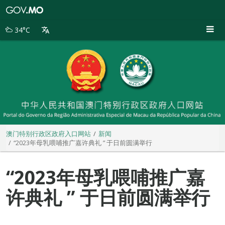
澳
门
特
34°C
别
行
政
区
政
府
入
口
网
站
澳门特别行政区政府入口网站
新闻
“2023年母乳喂哺推广嘉许典礼 ” 于日前圆满举行
“2023年母乳喂哺推广嘉
许典礼 ” 于日前圆满举行