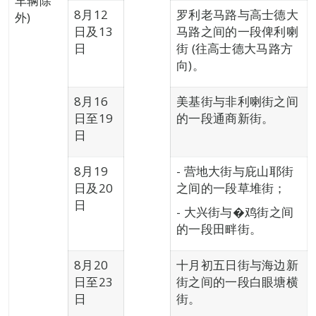
车辆除
8月12
罗利老马路与高士德大
外)
日及13
马路之间的一段俾利喇
日
街 (往高士德大马路方
向)。
8月16
美基街与非利喇街之间
日至19
的一段通商新街。
日
8月19
- 营地大街与庇山耶街
日及20
之间的一段草堆街；
日
- 大兴街与�鸡街之间
的一段田畔街。
8月20
十月初五日街与海边新
日至23
街之间的一段白眼塘横
日
街。