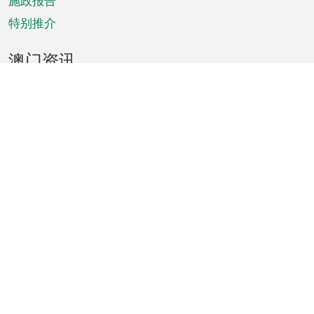
施政报告
特别推介
澳门资讯
天气
交通
公众假期
文娱康体
城市资讯
澳门便览
统计数字
公布告示
新闻
短片