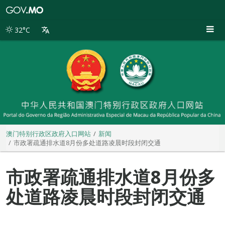
澳
门
特
32°C
别
行
政
区
政
府
入
口
网
站
澳门特别行政区政府入口网站
新闻
市政署疏通排水道8月份多处道路凌晨时段封闭交通
市政署疏通排水道8月份多
处道路凌晨时段封闭交通