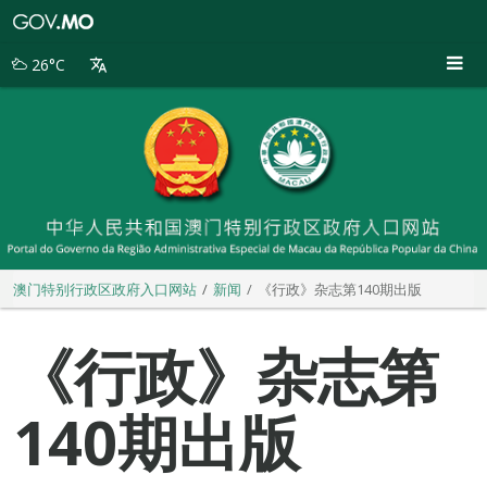
澳
门
特
26°C
别
行
政
区
政
府
入
口
网
站
澳门特别行政区政府入口网站
新闻
《行政》杂志第140期出版
《行政》杂志第
140期出版