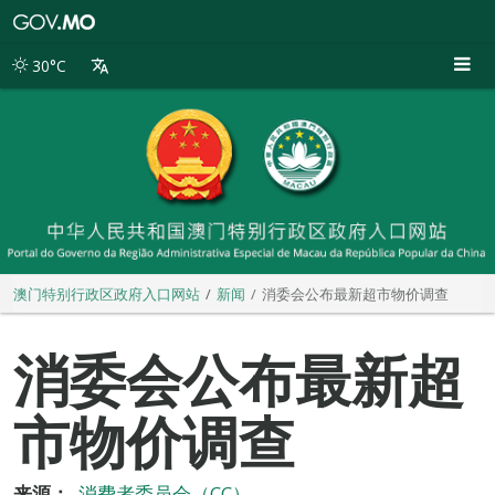
澳
门
特
30°C
别
行
政
区
政
府
入
口
网
站
澳门特别行政区政府入口网站
新闻
消委会公布最新超市物价调查
消委会公布最新超
市物价调查
来源：
消费者委员会（CC）