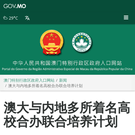
澳
门
特
29°C
别
行
政
区
政
府
入
口
网
站
澳门特别行政区政府入口网站
新闻
澳大与内地多所着名高校合办联合培养计划
澳大与内地多所着名高
校合办联合培养计划