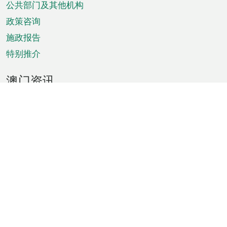
单
公共部门及其他机构
政策咨询
施政报告
特别推介
澳门资讯
天气
交通
公众假期
文娱康体
城市资讯
澳门便览
统计数字
公布告示