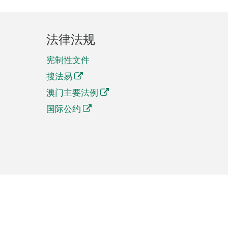
法律法规
宪制性文件
搜法易
澳门主要法例
国际公约