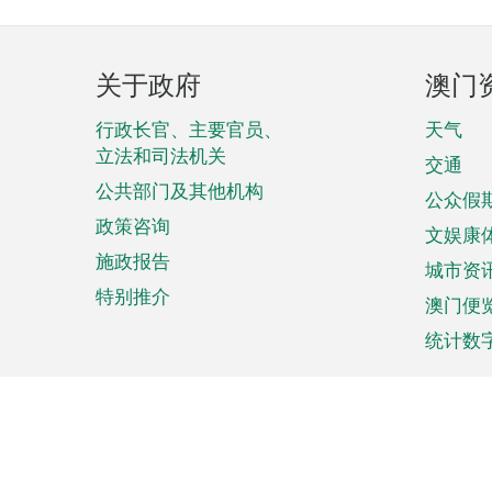
页
关于政府
澳门
脚
菜
行政长官、主要官员、
天气
立法和司法机关
单
交通
公共部门及其他机构
公众假
政策咨询
文娱康
施政报告
城市资
特别推介
澳门便
统计数
来澳旅游
商务
计划行程
贸易投
观光
澳门经