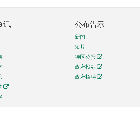
资讯
公布告示
新闻
短片
期
特区公报
体
政府投标
讯
政府招聘
览
字
及贸易
相关连结
资
手机应用程序目录
贸会展
社交媒体目录