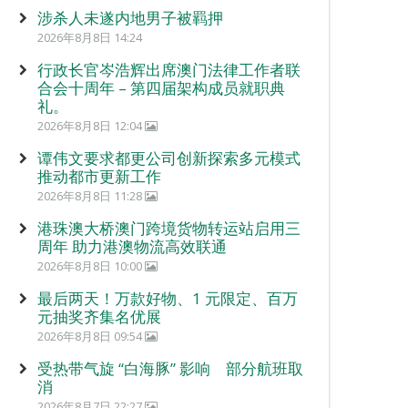
涉杀人未遂内地男子被羁押
2026年8月8日 14:24
行政长官岑浩辉出席澳门法律工作者联
合会十周年 – 第四届架构成员就职典
礼。
2026年8月8日 12:04
谭伟文要求都更公司创新探索多元模式
推动都市更新工作
2026年8月8日 11:28
港珠澳大桥澳门跨境货物转运站启用三
周年 助力港澳物流高效联通
2026年8月8日 10:00
最后两天！万款好物、1 元限定、百万
元抽奖齐集名优展
2026年8月8日 09:54
受热带气旋 “白海豚” 影响 部分航班取
消
2026年8月7日 22:27