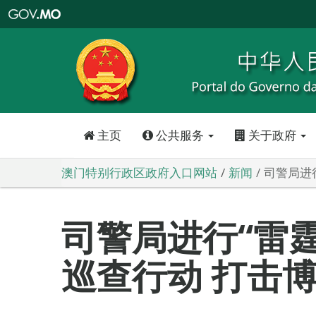
澳
门
特
别
行
政
区
政
府
入
口
网
站
主页
公共服务
关于政府
澳门特别行政区政府入口网站
新闻
司警局进
司警局进行“雷霆
巡查行动 打击