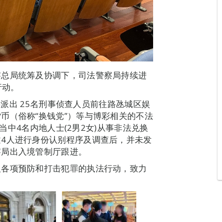
察总局统筹及协调下，司法警察局持续进
行动。
局共派出 25名刑事侦查人员前往路氹城区娱
币（俗称“换钱党”）等与博彩相关的不法
，当中4名内地人士(2男2女)从事非法兑换
4人进行身份认别程序及调查后，并未发
察局出入境管制厅跟进。
取各项预防和打击犯罪的执法行动，致力