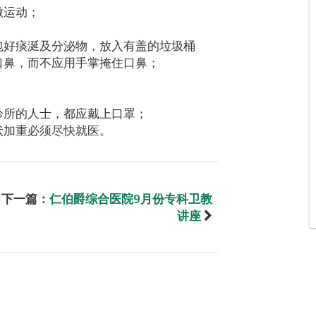
做运动；
包好痰涎及分泌物，放入有盖的垃圾桶
口鼻，而不应用手掌掩住口鼻；
诊所的人士，都应戴上口罩；
状加重必须尽快就医。
下一篇：
仁伯爵综合医院9月份专科卫教
讲座