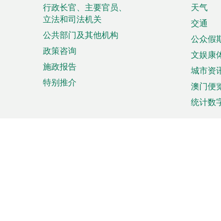
菜
行政长官、主要官员、
天气
立法和司法机关
单
交通
公共部门及其他机构
公众假
政策咨询
文娱康
施政报告
城市资
特别推介
澳门便
统计数
来澳旅游
商务
计划行程
贸易投
观光
澳门经
娱乐休闲
中小企
购物
市场资
节日盛事
知识产