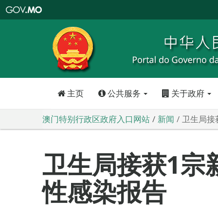
澳
门
特
别
行
政
区
政
府
入
口
网
站
主页
公共服务
关于政府
澳门特别行政区政府入口网站
新闻
卫生局接
卫生局接获1宗
性感染报告