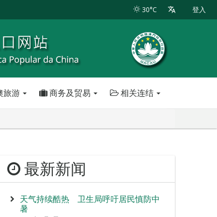
30°C
登入
澳旅游
商务及贸易
相关连结
最新新闻
天气持续酷热 卫生局呼吁居民慎防中
暑