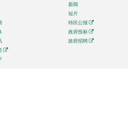
新闻
短片
期
特区公报
体
政府投标
讯
政府招聘
览
字
及贸易
相关连结
资
手机应用程序目录
贸会展
社交媒体目录
商机和服务
专题网站目录
讯
RSS订阅目录
权
表格下载