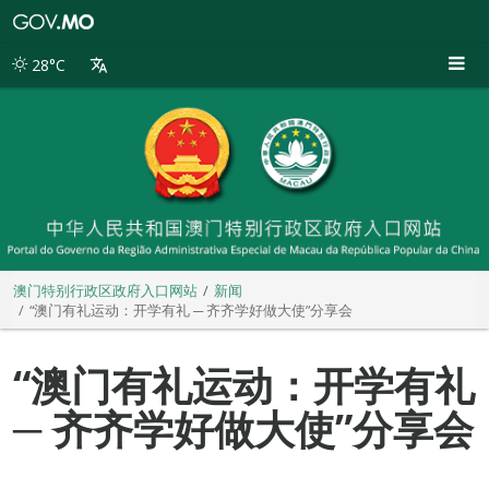
澳
门
特
28°C
别
行
政
区
政
府
入
口
网
站
澳门特别行政区政府入口网站
新闻
“澳门有礼运动：开学有礼 ─ 齐齐学好做大使”分享会
“澳门有礼运动：开学有礼
─ 齐齐学好做大使”分享会