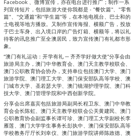
Facebook 、微博宣传，亦在电台进行推广；制作一系
列宣传短片，包括旅游大使你我都是 - "餐饮篇"、"零售
篇"、"交通篇"和“学生篇”等，在本地电视台、巴士和的
士电视等地方播放。又制作宣传海报、横额广告，投放
于巴士车身、出入境口岸的广告灯箱、横额等，将以礼
待客的讯息推广至全澳居民，致力宣传澳门有礼都市形
象。
“澳门有礼运动：开学有礼 ─ 齐齐学好做大使”分享会由
旅游局主办，澳门中华教育会、澳门天主教学校联会、
澳门公职教育协会协办，支持单位包括澳门大学、澳门
旅游学院、澳门理工大学、澳门保安部队高等学校、澳
门城市大学、圣若瑟大学、澳门镜湖护理学院、澳门科
技大学、澳门管理学院和中西创新学院。
分享会出席嘉宾包括旅游局副局长程卫东、澳门中华教
育会会长陈虹、澳门天主教学校联会公关黄建民、澳门
公职教育协会副监事长谭可珍、澳门理工大学副校长李
雁莲、澳门大学学生事务长彭执中、澳门保安部队高等
学校教务厅厅长刘幸仪、澳门旅游学院讲师陈政德、澳