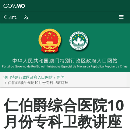
澳
门
特
33°C
别
行
政
区
政
府
入
口
网
站
澳门特别行政区政府入口网站
新闻
仁伯爵综合医院10月份专科卫教讲座
仁伯爵综合医院10
月份专科卫教讲座