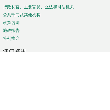
脚
菜
行政长官、主要官员、立法和司法机关
单
公共部门及其他机构
政策咨询
施政报告
特别推介
澳门资讯
天气
交通
公众假期
文娱康体
城市资讯
澳门便览
统计数字