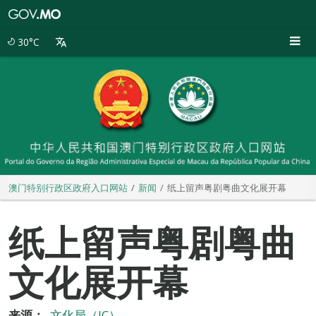
澳
门
特
30°C
别
行
政
区
政
府
入
口
网
站
澳门特别行政区政府入口网站
新闻
纸上留声粤剧粤曲文化展开幕
纸上留声粤剧粤曲
文化展开幕
来源：
文化局（IC）