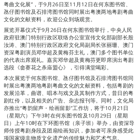
粤曲文化展”，于9月26日至11月12日在何东图书馆、
氹仔图书馆及石排湾图书馆同时展出粤澳两地粤剧粤曲
文化的文献资料，欢迎公众到场观赏。
展览开幕仪式于9月26日在何东图书馆举行，中央人民
政府驻澳门特别行政区联络办公室宣传文化部副部长殷
汝涛、澳门特别行政区政府文化局副局长张丽珊、澳门
资深粤剧演员邓华超及黄梅芬主礼，澳门多个图书单位
的代表出席观礼。嘉宾邓华超及黄梅芬更即席演出粤剧
选段《畲赛花之杀庙盟心》，引得满堂喝彩。
本次展览于何东图书馆、氹仔图书馆及石排湾图书馆同
时展出粤澳两地粤剧粤曲文化的文献资料，包括粤剧的
发展沿革，曲谱、唱本与戏文及其制作方式，昔日的粤
剧红伶，以及相关的广告、杂志报刊等。同时，文化局
亦推出“粤韵留声・绘画留影”工作坊，将于10月21日
（星期六）下午3时在何东图书馆及10月29日（星期
日）上午10时在下环图书馆（亲子班）举办，由资深导
师传授粤剧身段及团扇绘画知识，参加者可亲身感受此
项国家级非物质文化遗产的传统魅力和艺术气息。