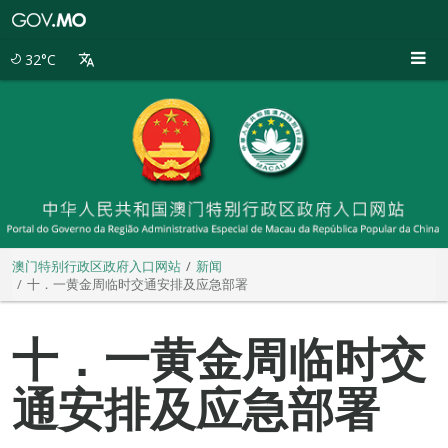
澳
门
特
32°C
别
行
政
区
政
府
入
口
网
站
澳门特别行政区政府入口网站
新闻
十．一黄金周临时交通安排及应急部署
十．一黄金周临时交
通安排及应急部署