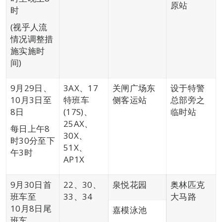
原站
时
(视乎人流
情况调整措
施实施时
间)
9月29日、
3AX、17
关闸广场东
设于特警
10月3日至
特班车
侧客运站
总部旁之
8日
(17S)、
临时站
25AX、
每日上午8
30X、
时30分至下
51X、
午3时
AP1X
9月30日首
22、30、
泉悦花园
奥林匹克
班车至
33、34
大马路
10月8日尾
嘉模泳池
班车