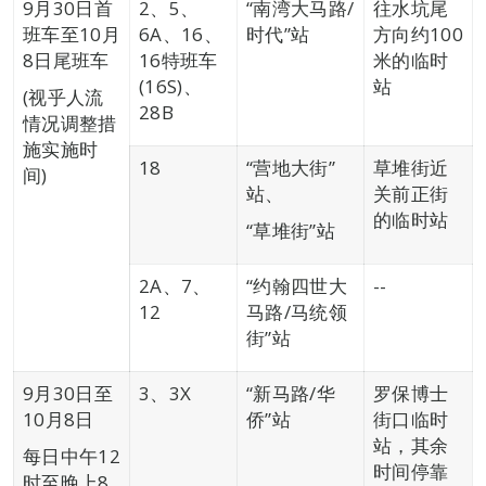
9月30日首
2、5、
“南湾大马路/
往水坑尾
班车至10月
6A、16、
时代”站
方向约100
8日尾班车
16特班车
米的临时
(16S)、
站
(视乎人流
28B
情况调整措
施实施时
18
“营地大街”
草堆街近
间)
站、
关前正街
的临时站
“草堆街”站
2A、7、
“约翰四世大
--
12
马路/马统领
街”站
9月30日至
3、3X
“新马路/华
罗保博士
10月8日
侨”站
街口临时
站，其余
每日中午12
时间停靠
时至晚上8