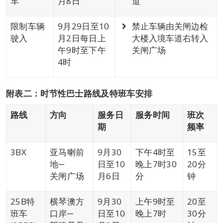
车
月8日
道
限制车辆
9月29日至10
禁止车辆由关闸边检
驶入
月2日每日上
大楼入境车道右转入
午9时至下午
关闸广场
4时
附表二：时节性巴士路线及特班车安排
路线
方向
服务日
服务时间
班次
期
频率
3BX
亚马喇前
9月30
下午4时至
15至
地─
日至10
晚上7时30
20分
关闸广场
月6日
分
钟
25B特
横琴澳方
9月30
上午9时至
20至
班车
口岸─
日至10
晚上7时
30分