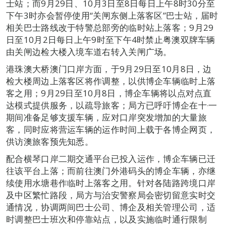
士站；而9月29日、10月3日至8日每日上午8时30分至
下午3时亦会暂停使用“关闸东侧上落客区”巴士站，届时
相关巴士路线改于特警总部旁的临时站上落客；9月29
日至10月2日每日上午9时至下午4时禁止粤澳双牌车辆
由关闸边检大楼入境车道右转入关闸广场。
港珠澳大桥澳门口岸方面，于9月29日至10月8日，边
检大楼周边上落客区将作调整，以供博企车辆临时上落
客之用；9月29日至10月8日，博企车辆将以点对点直
达模式提供服务，以疏导旅客；局方已呼吁博企在十‧一
期间准备足够支援车辆，应对口岸突发增加的大量旅
客，同时应将营运车辆的运作时间上载于各博企网页，
供访澳旅客预先知悉。
配合横琴口岸二期交通平台已投入运作，博企车辆已迁
往该平台上落；而前往澳门外港码头的博企车辆，亦继
续使用水塘巷作临时上落客之用。针对各陆路跨境口岸
及中区繁忙路段，局方与治安警察局会密切留意实时交
通情况，协调两间巴士公司、博企及相关管理公司，适
时调整巴士班次和停靠站点，以及实施临时通行限制