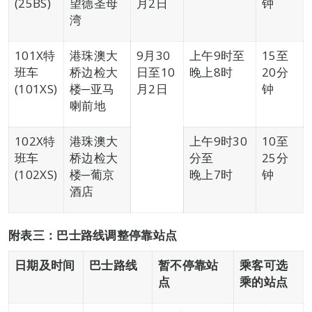
(25BS)
望德圣母
月2日
钟
湾
101X特
港珠澳大
9月30
上午9时至
15至
班车
桥边检大
日至10
晚上8时
20分
(101XS)
楼─亚马
月2日
钟
喇前地
102X特
港珠澳大
上午9时30
10至
班车
桥边检大
分至
25分
(102XS)
楼─葡京
晚上7时
钟
酒店
附表三：巴士路线调整停靠站点
日期及时间
巴士路线
暂不停靠站
乘客可选
点
乘的站点