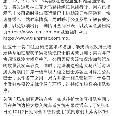
施，22、30、33、34路线在驶经至亚利雅架圆形地
后，将改道奥林匹克大马路继续按原线行驶。局方已指
示巴士公司适时派出高运量巴士协助疏导各区乘客，快
速舒缓巴士站候车情况；同时呼吁公众及早了解有关安
排，以免影响出行，详情可查阅附表，以及留意澳巴网
页https://www.tcm.com.mo及新福利网页
https://www.transmac.com.mo。
因应十‧一期间往返港澳需求将增加，港澳两地政府已增
发特别加班配额予港澳跨境巴士服务营办商；局方并已
协调港珠澳大桥穿梭巴士公司因应客流情况增加营运车
辆数量及发车班次；同时，港珠澳边检南大马路近港珠
澳大桥澳门口岸一楼离境大楼之巴士落客区可停泊公共
巴士，以作备车之用。局方并指示相关营运商，于各口
岸做好各项设施优化候车环境，维持候车旅客的排队秩
序。
关闸广场东侧客运站亦将一如以往扩大旅客排队空间，
且在关闸边检大楼入境车道实施有限度通车，于9月30
日至10月2日期间全面暂停使用“关闸东侧上落客区”巴