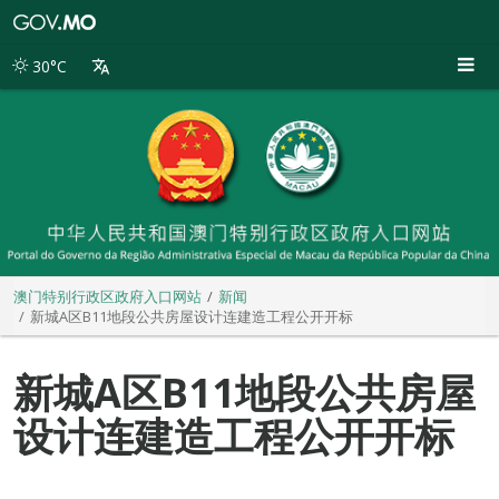
澳
门
特
30°C
别
行
政
区
政
府
入
口
网
站
澳门特别行政区政府入口网站
新闻
新城A区B11地段公共房屋设计连建造工程公开开标
新城A区B11地段公共房屋
设计连建造工程公开开标