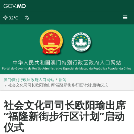
澳
门
特
32°C
别
行
政
区
政
府
入
口
网
站
澳门特别行政区政府入口网站
新闻
社会文化司司长欧阳瑜出席“福隆新街步行区计划”启动仪式
社会文化司司长欧阳瑜出席
“福隆新街步行区计划”启动
仪式