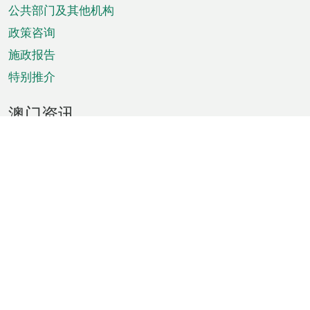
单
公共部门及其他机构
政策咨询
施政报告
特别推介
澳门资讯
天气
交通
公众假期
文娱康体
城市资讯
澳门便览
统计数字