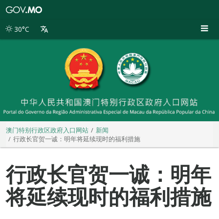
澳
门
特
30°C
别
行
政
区
政
府
入
口
网
站
澳门特别行政区政府入口网站
新闻
行政长官贺一诚：明年将延续现时的福利措施
行政长官贺一诚：明年
将延续现时的福利措施