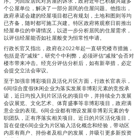
序。为回应居民对房屋的诉求，政府近年已积极兴建多
个公屋单位，解决了一部分居民的住屋问题。他指出，
政府承诺会建的经屋项目都已有规划，土地和图则等均
已齐备，随时都可施工兴建。特区政府将观察日前推出
经屋单位的申请情况，以进一步分析居民的住屋需求，
以评估经屋能否如社屋般变为恒常性申请。
行政长官又指出，政府在2022年起一直研究楼市措施，
包括是否“减辣”，研究个中利弊，必须评估“减辣”会否对
楼市带来冲击。经充分评估分析后，如有新举措，必定
会提交立法会审议。
至于加强非博彩项目及活化片区方面，行政长官表示，
6间综合度假休闲企业为落实发展非博彩元素的竞投承
诺，近日均投入到片区活化的项目中，并持续全力发展
会议展览、文化艺术、体育盛事等非博彩项目，政府满
意企业的表现。6间企业都有增设发展非博彩元素的专
职团队，正有序落实相关项目。近日的片区活化项目，
旨在促使6间企业为片区输入活化概念和经验，带动区
内原有商户、持份者及租户的发展，并吸引更多新投资